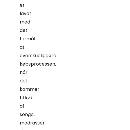
er
lavet
med
det
formål
at
overskueliggøre
købsprocessen,
når
det
kommer
til køb
af
senge,
madrasser,