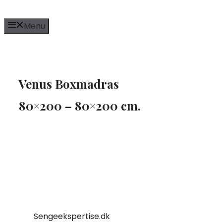
Skip
to
Menu
content
Venus Boxmadras
80×200 – 80×200 cm.
Sengeekspertise.dk