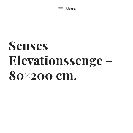
Skip
Menu
to
content
Senses
Elevationssenge –
80×200 cm.