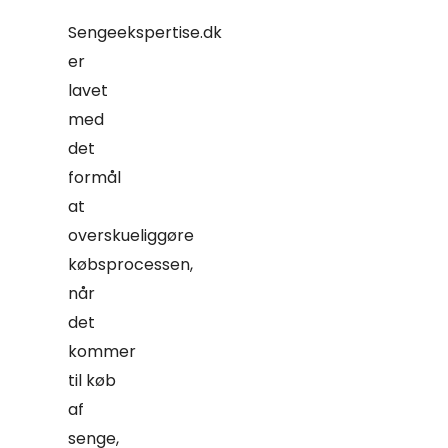
Sengeekspertise.dk
er
lavet
med
det
formål
at
overskueliggøre
købsprocessen,
når
det
kommer
til køb
af
senge,