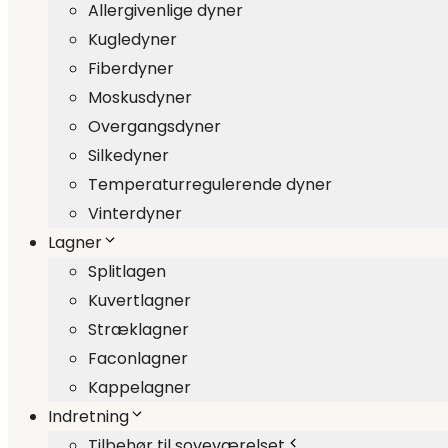
Allergivenlige dyner
Kugledyner
Fiberdyner
Moskusdyner
Overgangsdyner
Silkedyner
Temperaturregulerende dyner
Vinterdyner
Lagner
Splitlagen
Kuvertlagner
Stræklagner
Faconlagner
Kappelagner
Indretning
Tilbehør til soveværelset