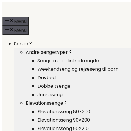
Skip
to
Menu
content
Menu
Senge
Andre sengetyper
Senge med ekstra længde
Weekendseng og rejseseng til børn
Daybed
Dobbeltsenge
Juniorseng
Elevationssenge
Elevationsseng 80×200
Elevationsseng 90×200
Elevationsseng 90×210